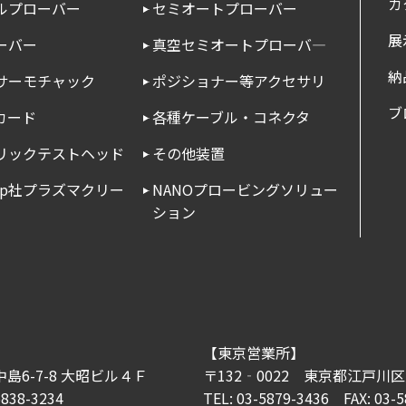
カ
ルプローバー
セミオートプローバー
展
ーバー
真空セミオートプローバ―
納
サーモチャック
ポジショナー等アクセサリ
ブ
カード
各種ケーブル・コネクタ
リックテストヘッド
その他装置
roup社プラズマクリー
NANOプロービングソリュー
ション
【東京営業所】
島6-7-8 大昭ビル４Ｆ
〒132‐0022
東京都江戸川区大
6838-3234
TEL: 03-5879-3436
FAX: 03-