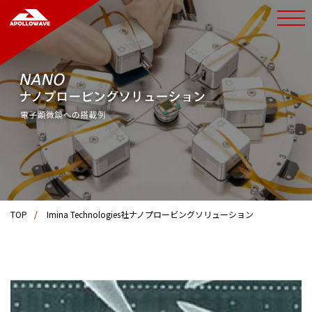
toggl
navig
TOP
Imina Technologies社ナノプロービングソリューション